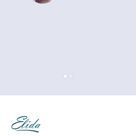
Препоръчвам с две
ръце.
Иванина