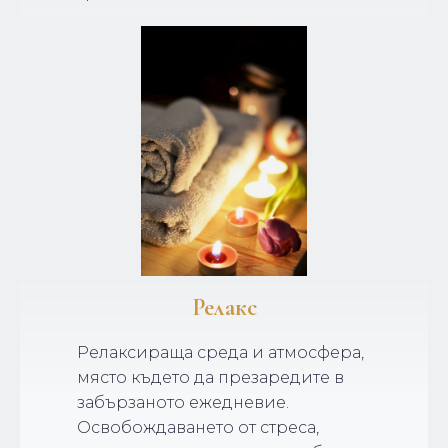
Релакс
Релаксираща среда и атмосфера,
място където да презаредите в
забързаното ежедневие.
Освобождаването от стреса,